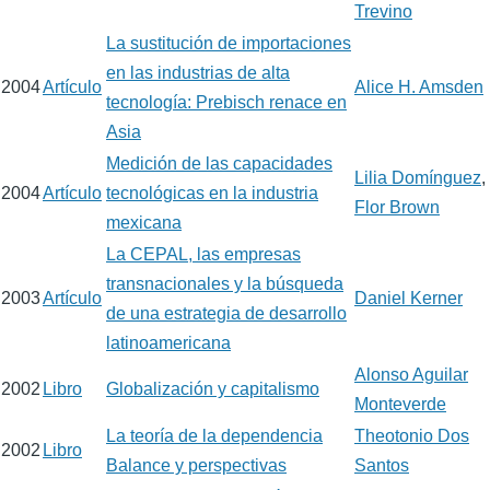
Trevino
La sustitución de importaciones
en las industrias de alta
2004
Artículo
Alice H. Amsden
tecnología: Prebisch renace en
Asia
Medición de las capacidades
Lilia Domínguez
,
2004
Artículo
tecnológicas en la industria
Flor Brown
mexicana
La CEPAL, las empresas
transnacionales y la búsqueda
2003
Artículo
Daniel Kerner
de una estrategia de desarrollo
latinoamericana
Alonso Aguilar
2002
Libro
Globalización y capitalismo
Monteverde
La teoría de la dependencia
Theotonio Dos
2002
Libro
Balance y perspectivas
Santos