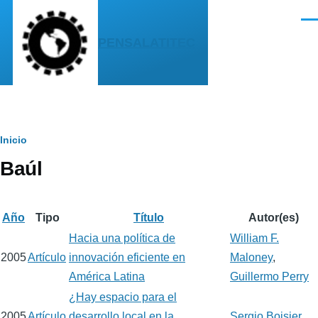
Pasar al contenido principal
Men
PENSALATITEC
Sobrescribir
Inicio
Baúl
enlaces
de
ayuda
Año
Tipo
Título
Autor(es)
Hacia una política de
William F.
a
2005
Artículo
innovación eficiente en
Maloney
,
la
América Latina
Guillermo Perry
navegación
¿Hay espacio para el
2005
Artículo
desarrollo local en la
Sergio Boisier