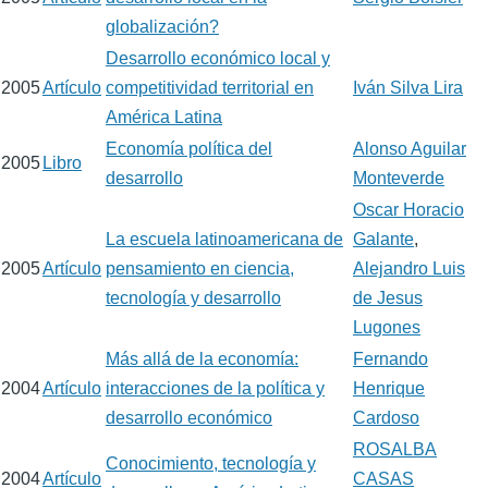
globalización?
Desarrollo económico local y
2005
Artículo
competitividad territorial en
Iván Silva Lira
América Latina
Economía política del
Alonso Aguilar
2005
Libro
desarrollo
Monteverde
Oscar Horacio
La escuela latinoamericana de
Galante
,
2005
Artículo
pensamiento en ciencia,
Alejandro Luis
tecnología y desarrollo
de Jesus
Lugones
Más allá de la economía:
Fernando
2004
Artículo
interacciones de la política y
Henrique
desarrollo económico
Cardoso
ROSALBA
Conocimiento, tecnología y
2004
Artículo
CASAS