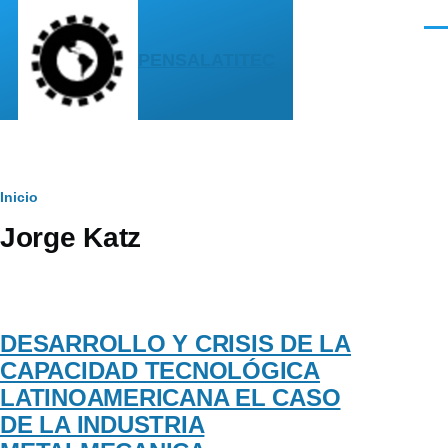
Pasar al contenido principal
Men
PENSALATITEC
Sobrescribir
Inicio
Jorge Katz
enlaces
de
ayuda
DESARROLLO Y CRISIS DE LA
a
CAPACIDAD TECNOLÓGICA
la
LATINOAMERICANA EL CASO
navegación
DE LA INDUSTRIA