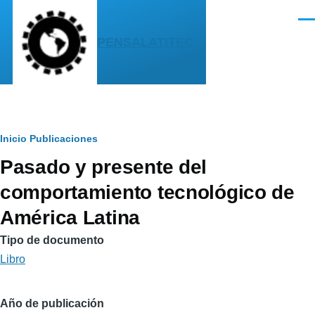
Pasar al contenido principal
Men
PENSALATITEC
Sobrescribir
Inicio
Publicaciones
Pasado y presente del
enlaces
comportamiento tecnológico de
de
América Latina
ayuda
a
Tipo de documento
Libro
la
navegación
Año de publicación