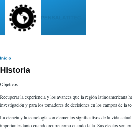
Pasar al contenido principal
PENSALATITEC
Sobrescribir
Inicio
Historia
enlaces
de
Objetivos
ayuda
Recuperar la experiencia y los avances que la región latinoamericana ha
a
investigación y para los tomadores de decisiones en los campos de la te
la
La ciencia y la tecnología son elementos significativos de la vida actu
navegación
importantes tanto cuando ocurre como cuando falta. Sus efectos son cru