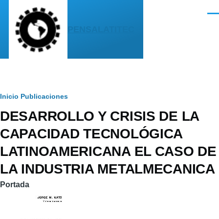
Pasar al contenido principal
Men
PENSALATITEC
Sobrescribir
Inicio
Publicaciones
DESARROLLO Y CRISIS DE LA
enlaces
CAPACIDAD TECNOLÓGICA
de
LATINOAMERICANA EL CASO DE
ayuda
LA INDUSTRIA METALMECANICA
a
la
Portada
navegación