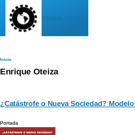
Pasar al contenido principal
PENSALATITEC
Sobrescribir
Inicio
Enrique Oteiza
enlaces
de
ayuda
¿Catástrofe o Nueva Sociedad? Modelo
a
la
Portada
navegación