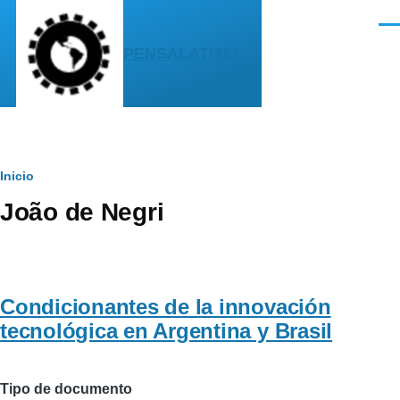
Pasar al contenido principal
Men
PENSALATITEC
Sobrescribir
Inicio
João de Negri
enlaces
de
ayuda
Condicionantes de la innovación
a
tecnológica en Argentina y Brasil
la
navegación
Tipo de documento