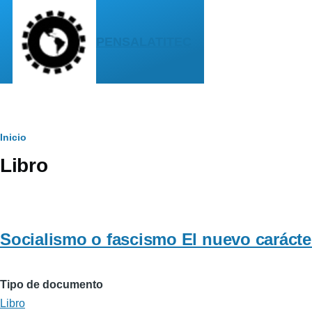
Pasar al contenido principal
PENSALATITEC
Sobrescribir
Inicio
Libro
enlaces
de
ayuda
Socialismo o fascismo El nuevo carácte
a
la
Tipo de documento
navegación
Libro