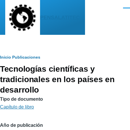
Pasar al contenido principal
Men
PENSALATITEC
Sobrescribir
Inicio
Publicaciones
Tecnologías científicas y
enlaces
tradicionales en los países en
de
desarrollo
ayuda
a
Tipo de documento
Capítulo de libro
la
navegación
Año de publicación