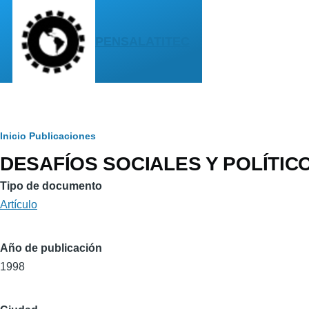
Pasar al contenido principal
PENSALATITEC
Sobrescribir
Inicio
Publicaciones
DESAFÍOS SOCIALES Y POLÍTI
enlaces
de
Tipo de documento
Artículo
ayuda
a
Año de publicación
la
1998
navegación